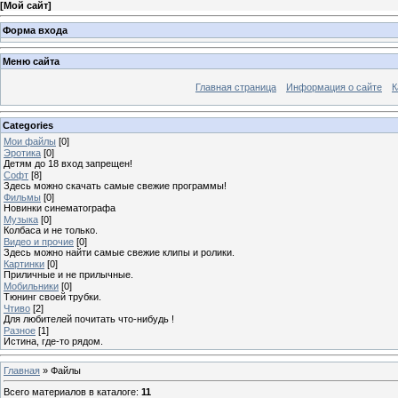
[
Мой сайт
]
Форма входа
Меню сайта
Главная страница
Информация о сайте
К
Categories
Мои файлы
[0]
Эротика
[0]
Детям до 18 вход запрещен!
Софт
[8]
Здесь можно скачать самые свежие программы!
Фильмы
[0]
Новинки синематографа
Музыка
[0]
Колбаса и не только.
Видео и прочие
[0]
Здесь можно найти самые свежие клипы и ролики.
Картинки
[0]
Приличные и не прилычные.
Мобильники
[0]
Тюнинг своей трубки.
Чтиво
[2]
Для любителей почитать что-нибудь !
Разное
[1]
Истина, где-то рядом.
Главная
»
Файлы
Всего материалов в каталоге
:
11