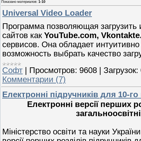
Показано материалов
:
1-10
Universal Video Loader
Программа позволяющая загрузить и
сайтов как
YouTube.com, Vkontakte.
сервисов. Она обладает интуитивно
возможность выбрать качество загр
Софт
|
Просмотров:
9608
|
Загрузок:
Комментарии (7)
Електронні підручників для 10-го
Електронні версії перших ро
загальноосвітн
Міністерство освіти та науки Україн
версії перших розділів підручників д