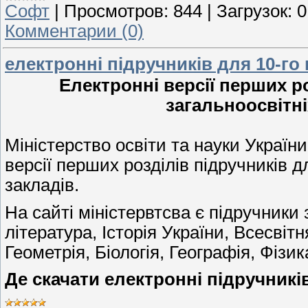
Софт
|
Просмотров:
844
|
Загрузок:
0
Комментарии (0)
електронні підручників для 10-го
Електронні версії перших ро
загальноосвітн
Міністерство освіти та науки Україн
версії перших розділів підручників д
закладів.
На сайті міністервтсва є підручники 
література, Історія України, Всесвітн
Геометрія, Біологія, Географія, Фізик
Де скачати електронні підручників