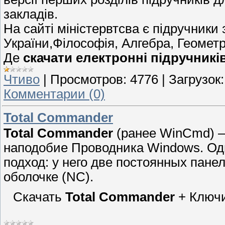
закладів.
На сайті міністервтсва є підручники 
України,Філософія, Алгебра, Геометрі
Де
скачати електронні підручникі
Чтиво
|
Просмотров:
4776
|
Загрузок:
Комментарии (0)
Total Commander
Total Commander
(ранее WinCmd) 
наподобие Проводника Windows. О
подход: у него две постоянных панел
оболочке (NC).
Скачать
Total Commander
+ Ключи